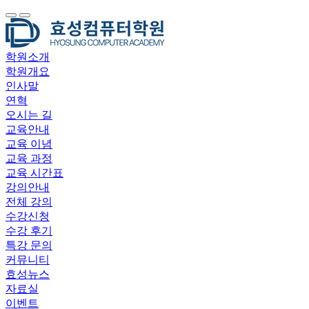
 
학원소개
학원개요
인사말
연혁
오시는 길
교육안내
교육 이념
교육 과정
교육 시간표
강의안내
전체 강의
수강신청
수강 후기
특강 문의
커뮤니티
효성뉴스
자료실
이벤트